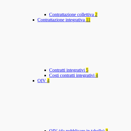
Contrattazione collettiva
2
Contrattazione integrativa
11
Contratti integrativi
5
Costi contratti integrativi
4
OIV
4
OIV (da pubblicare in tabelle)
3