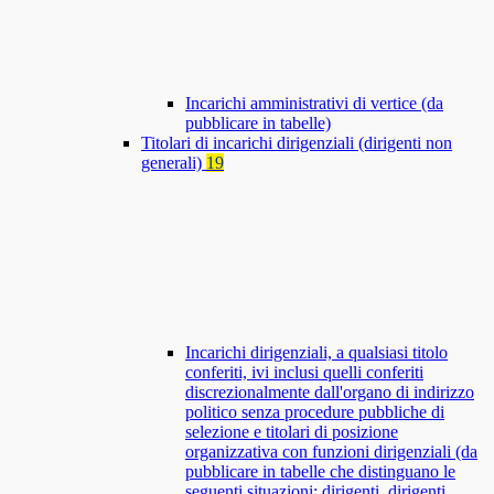
Incarichi amministrativi di vertice (da
pubblicare in tabelle)
Titolari di incarichi dirigenziali (dirigenti non
generali)
19
Incarichi dirigenziali, a qualsiasi titolo
conferiti, ivi inclusi quelli conferiti
discrezionalmente dall'organo di indirizzo
politico senza procedure pubbliche di
selezione e titolari di posizione
organizzativa con funzioni dirigenziali (da
pubblicare in tabelle che distinguano le
seguenti situazioni: dirigenti, dirigenti