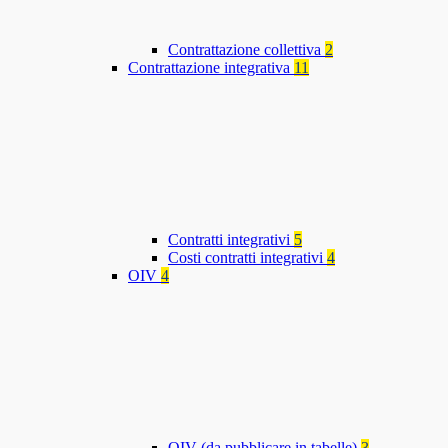
Contrattazione collettiva
2
Contrattazione integrativa
11
Contratti integrativi
5
Costi contratti integrativi
4
OIV
4
OIV (da pubblicare in tabelle)
3