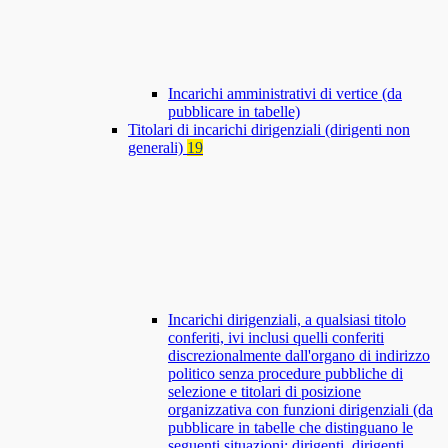
Incarichi amministrativi di vertice (da
pubblicare in tabelle)
Titolari di incarichi dirigenziali (dirigenti non
generali)
19
Incarichi dirigenziali, a qualsiasi titolo
conferiti, ivi inclusi quelli conferiti
discrezionalmente dall'organo di indirizzo
politico senza procedure pubbliche di
selezione e titolari di posizione
organizzativa con funzioni dirigenziali (da
pubblicare in tabelle che distinguano le
seguenti situazioni: dirigenti, dirigenti