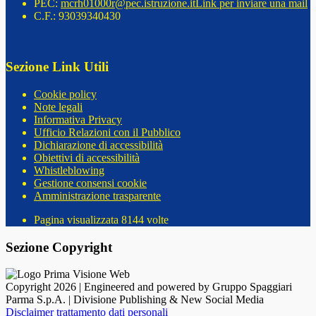
PEC:
mcrh01000r@pec.istruzione.it
Link per inviare una mail
C.F.: 93039340430
Sezione Link Utili
Cookie policy
Note legali
Informativa Privacy
Ufficio Relazioni con il Pubblico
Dichiarazione di accessibilità
Obiettivi di accessibilità
Whistleblowing
Gestione consensi cookie
Amministrazione trasparente
Pagina visualizzata
8144
volte
Sezione Copyright
Copyright 2026 | Engineered and powered by Gruppo Spaggiari
Parma S.p.A. | Divisione Publishing & New Social Media
Disclaimer trattamento dati personali