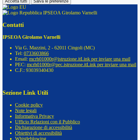
Accetta tutti
Salva le preferenze
IPSEOA Girolamo Varnelli
Contatti
IPSEOA Girolamo Varnelli
Via G. Mazzini, 2 - 62011 Cingoli (MC)
Tel:
0733603866
Email:
mcrh01000r@istruzione.it
Link per inviare una mail
PEC:
mcrh01000r@pec.istruzione.it
Link per inviare una mail
C.F.: 93039340430
Sezione Link Utili
Cookie policy
Note legali
Informativa Privacy
Ufficio Relazioni con il Pubblico
Dichiarazione di accessibilità
Obiettivi di accessibilità
Whistleblowing