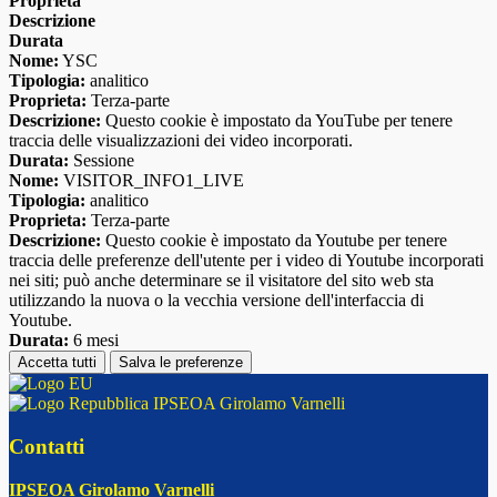
Proprieta
Descrizione
Durata
Nome:
YSC
Tipologia:
analitico
Proprieta:
Terza-parte
Descrizione:
Questo cookie è impostato da YouTube per tenere
traccia delle visualizzazioni dei video incorporati.
Durata:
Sessione
Nome:
VISITOR_INFO1_LIVE
Tipologia:
analitico
Proprieta:
Terza-parte
Descrizione:
Questo cookie è impostato da Youtube per tenere
traccia delle preferenze dell'utente per i video di Youtube incorporati
nei siti; può anche determinare se il visitatore del sito web sta
utilizzando la nuova o la vecchia versione dell'interfaccia di
Youtube.
Durata:
6 mesi
Accetta tutti
Salva le preferenze
IPSEOA Girolamo Varnelli
Contatti
IPSEOA Girolamo Varnelli