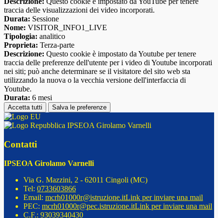
Descrizione:
Questo cookie è impostato da YouTube per tenere
traccia delle visualizzazioni dei video incorporati.
Durata:
Sessione
Nome:
VISITOR_INFO1_LIVE
Tipologia:
analitico
Proprieta:
Terza-parte
Descrizione:
Questo cookie è impostato da Youtube per tenere
traccia delle preferenze dell'utente per i video di Youtube incorporati
nei siti; può anche determinare se il visitatore del sito web sta
utilizzando la nuova o la vecchia versione dell'interfaccia di
Youtube.
Durata:
6 mesi
Accetta tutti
Salva le preferenze
IPSEOA Girolamo Varnelli
Contatti
IPSEOA Girolamo Varnelli
Via G. Mazzini, 2 - 62011 Cingoli (MC)
Tel:
0733603866
Email:
mcrh01000r@istruzione.it
Link per inviare una mail
PEC:
mcrh01000r@pec.istruzione.it
Link per inviare una mail
C.F.: 93039340430