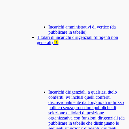
Incarichi amministrativi di vertice (da
pubblicare in tabelle)
Titolari di incarichi dirigenziali (dirigenti non
generali)
19
Incarichi dirigenziali, a qualsiasi titolo
conferiti, ivi inclusi quelli conferiti
discrezionalmente dall'organo di indirizzo
politico senza procedure pubbliche di
selezione e titolari di posizione
organizzativa con funzioni dirigenziali (da
pubblicare in tabelle che distinguano le
seguenti situazioni: dirigenti, dirigenti