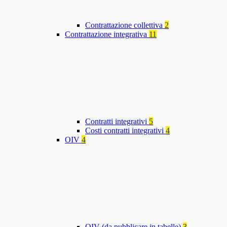
Contrattazione collettiva
2
Contrattazione integrativa
11
Contratti integrativi
5
Costi contratti integrativi
4
OIV
4
OIV (da pubblicare in tabelle)
3