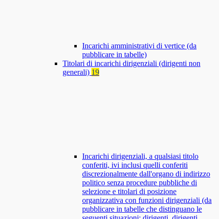
Incarichi amministrativi di vertice (da
pubblicare in tabelle)
Titolari di incarichi dirigenziali (dirigenti non
generali)
19
Incarichi dirigenziali, a qualsiasi titolo
conferiti, ivi inclusi quelli conferiti
discrezionalmente dall'organo di indirizzo
politico senza procedure pubbliche di
selezione e titolari di posizione
organizzativa con funzioni dirigenziali (da
pubblicare in tabelle che distinguano le
seguenti situazioni: dirigenti, dirigenti