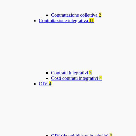
Contrattazione collettiva
2
Contrattazione integrativa
11
Contratti integrativi
5
Costi contratti integrativi
4
OIV
4
OIV (da pubblicare in tabelle)
3