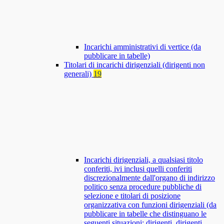
Incarichi amministrativi di vertice (da
pubblicare in tabelle)
Titolari di incarichi dirigenziali (dirigenti non
generali)
19
Incarichi dirigenziali, a qualsiasi titolo
conferiti, ivi inclusi quelli conferiti
discrezionalmente dall'organo di indirizzo
politico senza procedure pubbliche di
selezione e titolari di posizione
organizzativa con funzioni dirigenziali (da
pubblicare in tabelle che distinguano le
seguenti situazioni: dirigenti, dirigenti