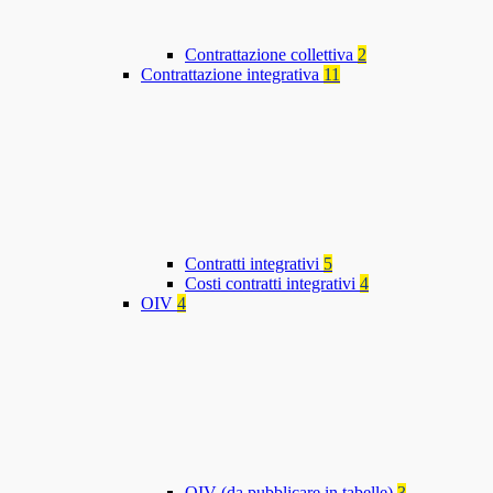
Contrattazione collettiva
2
Contrattazione integrativa
11
Contratti integrativi
5
Costi contratti integrativi
4
OIV
4
OIV (da pubblicare in tabelle)
3