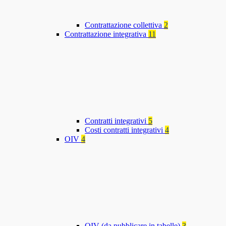
Contrattazione collettiva
2
Contrattazione integrativa
11
Contratti integrativi
5
Costi contratti integrativi
4
OIV
4
OIV (da pubblicare in tabelle)
3