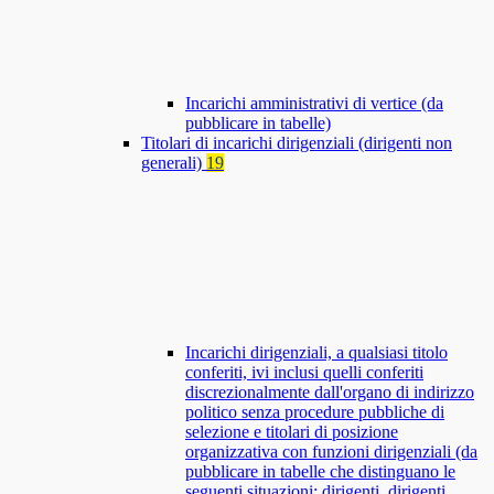
Incarichi amministrativi di vertice (da
pubblicare in tabelle)
Titolari di incarichi dirigenziali (dirigenti non
generali)
19
Incarichi dirigenziali, a qualsiasi titolo
conferiti, ivi inclusi quelli conferiti
discrezionalmente dall'organo di indirizzo
politico senza procedure pubbliche di
selezione e titolari di posizione
organizzativa con funzioni dirigenziali (da
pubblicare in tabelle che distinguano le
seguenti situazioni: dirigenti, dirigenti