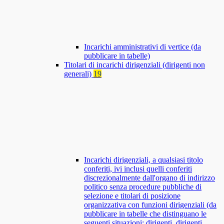
Incarichi amministrativi di vertice (da
pubblicare in tabelle)
Titolari di incarichi dirigenziali (dirigenti non
generali)
19
Incarichi dirigenziali, a qualsiasi titolo
conferiti, ivi inclusi quelli conferiti
discrezionalmente dall'organo di indirizzo
politico senza procedure pubbliche di
selezione e titolari di posizione
organizzativa con funzioni dirigenziali (da
pubblicare in tabelle che distinguano le
seguenti situazioni: dirigenti, dirigenti