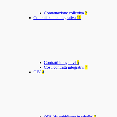
Contrattazione collettiva
2
Contrattazione integrativa
11
Contratti integrativi
5
Costi contratti integrativi
4
OIV
4
OIV (da pubblicare in tabelle)
3