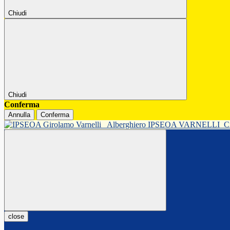
Chiudi
Chiudi
Conferma
Annulla
Conferma
Alberghiero IPSEOA VARNELLI
C
close