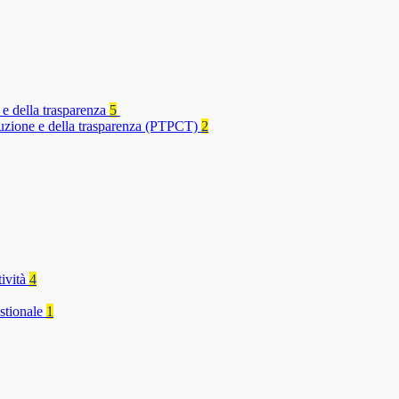
 e della trasparenza
5
rruzione e della trasparenza (PTPCT)
2
tività
4
stionale
1