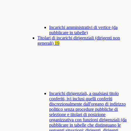
Incarichi amministrativi di vertice (da
pubblicare in tabelle)
Titolari di incarichi dirigenziali (dirigenti non
generali)
19
Incarichi dirigenziali, a qualsiasi titolo
conferiti, ivi inclusi quelli conferiti
discrezionalmente dall'organo di indirizzo
politico senza procedure pubbliche di
selezione e titolari di posizione
organizzativa con funzioni dirigenziali (da
pubblicare in tabelle che distinguano le
seguenti situazioni: dirigenti, dirigenti