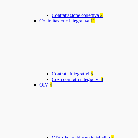
Contrattazione collettiva
2
Contrattazione integrativa
11
Contratti integrativi
5
Costi contratti integrativi
4
OIV
4
OIV (da pubblicare in tabelle)
3