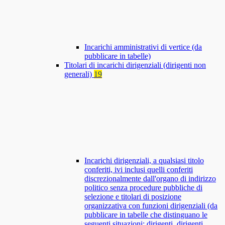
Incarichi amministrativi di vertice (da
pubblicare in tabelle)
Titolari di incarichi dirigenziali (dirigenti non
generali)
19
Incarichi dirigenziali, a qualsiasi titolo
conferiti, ivi inclusi quelli conferiti
discrezionalmente dall'organo di indirizzo
politico senza procedure pubbliche di
selezione e titolari di posizione
organizzativa con funzioni dirigenziali (da
pubblicare in tabelle che distinguano le
seguenti situazioni: dirigenti, dirigenti