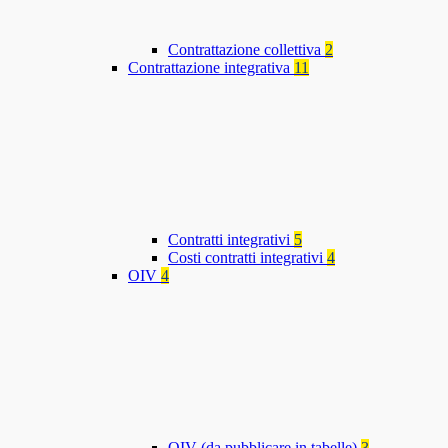
Contrattazione collettiva
2
Contrattazione integrativa
11
Contratti integrativi
5
Costi contratti integrativi
4
OIV
4
OIV (da pubblicare in tabelle)
3