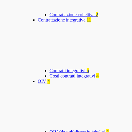
Contrattazione collettiva
2
Contrattazione integrativa
11
Contratti integrativi
5
Costi contratti integrativi
4
OIV
4
OIV (da pubblicare in tabelle)
3