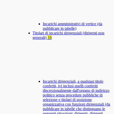
Incarichi amministrativi di vertice (da
pubblicare in tabelle)
Titolari di incarichi dirigenziali (dirigenti non
generali)
19
Incarichi dirigenziali, a qualsiasi titolo
conferiti, ivi inclusi quelli conferiti
discrezionalmente dall'organo di indirizzo
politico senza procedure pubbliche di
selezione e titolari di posizione
organizzativa con funzioni dirigenziali (da
pubblicare in tabelle che distinguano le
seguenti situazioni: dirigenti, dirigenti