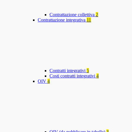
Contrattazione collettiva
2
Contrattazione integrativa
11
Contratti integrativi
5
Costi contratti integrativi
4
OIV
4
OIV (da pubblicare in tabelle)
3