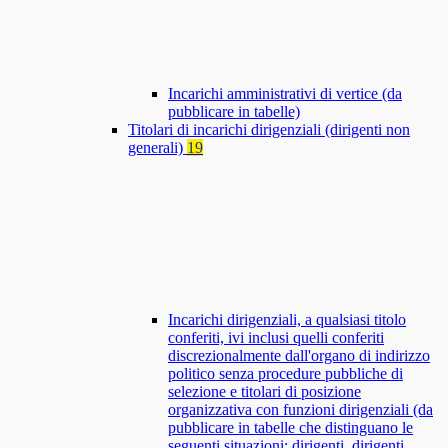
Incarichi amministrativi di vertice (da
pubblicare in tabelle)
Titolari di incarichi dirigenziali (dirigenti non
generali)
19
Incarichi dirigenziali, a qualsiasi titolo
conferiti, ivi inclusi quelli conferiti
discrezionalmente dall'organo di indirizzo
politico senza procedure pubbliche di
selezione e titolari di posizione
organizzativa con funzioni dirigenziali (da
pubblicare in tabelle che distinguano le
seguenti situazioni: dirigenti, dirigenti