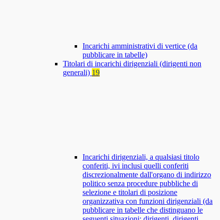
Incarichi amministrativi di vertice (da
pubblicare in tabelle)
Titolari di incarichi dirigenziali (dirigenti non
generali)
19
Incarichi dirigenziali, a qualsiasi titolo
conferiti, ivi inclusi quelli conferiti
discrezionalmente dall'organo di indirizzo
politico senza procedure pubbliche di
selezione e titolari di posizione
organizzativa con funzioni dirigenziali (da
pubblicare in tabelle che distinguano le
seguenti situazioni: dirigenti, dirigenti