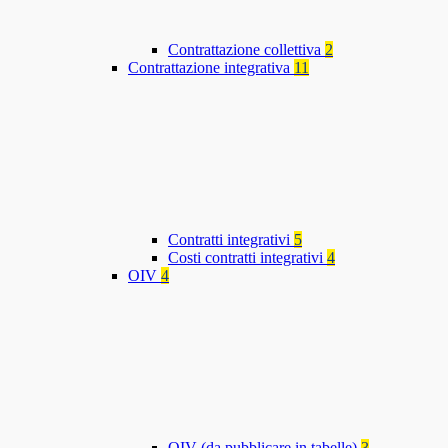
Contrattazione collettiva
2
Contrattazione integrativa
11
Contratti integrativi
5
Costi contratti integrativi
4
OIV
4
OIV (da pubblicare in tabelle)
3