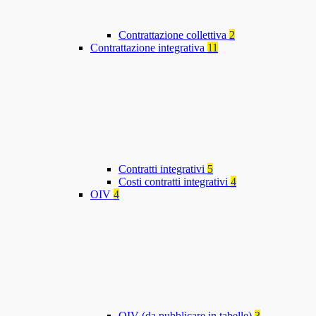
Contrattazione collettiva
2
Contrattazione integrativa
11
Contratti integrativi
5
Costi contratti integrativi
4
OIV
4
OIV (da pubblicare in tabelle)
3