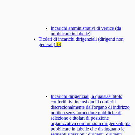
Incarichi amministrativi di vertice (da
pubblicare in tabelle)
Titolari di incarichi dirigenziali (dirigenti non
generali)
19
Incarichi dirigenziali, a qualsiasi titolo
conferiti, ivi inclusi quelli conferiti
discrezionalmente dall'organo di indirizzo
politico senza procedure pubbliche di
selezione e titolari di posizione
organizzativa con funzioni dirigenziali (da
pubblicare in tabelle che distinguano le
seguenti situazioni: dirigenti, dirigenti