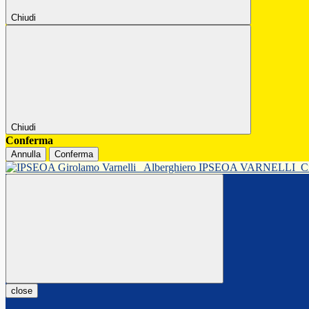
Chiudi
Chiudi
Conferma
Annulla
Conferma
Alberghiero IPSEOA VARNELLI
C
close