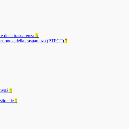
 e della trasparenza
5
rruzione e della trasparenza (PTPCT)
2
tività
4
stionale
1