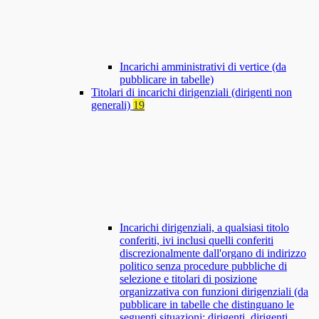
Incarichi amministrativi di vertice (da
pubblicare in tabelle)
Titolari di incarichi dirigenziali (dirigenti non
generali)
19
Incarichi dirigenziali, a qualsiasi titolo
conferiti, ivi inclusi quelli conferiti
discrezionalmente dall'organo di indirizzo
politico senza procedure pubbliche di
selezione e titolari di posizione
organizzativa con funzioni dirigenziali (da
pubblicare in tabelle che distinguano le
seguenti situazioni: dirigenti, dirigenti