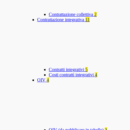
Contrattazione collettiva
2
Contrattazione integrativa
11
Contratti integrativi
5
Costi contratti integrativi
4
OIV
4
OIV (da pubblicare in tabelle)
3