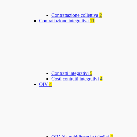
Contrattazione collettiva
2
Contrattazione integrativa
11
Contratti integrativi
5
Costi contratti integrativi
4
OIV
4
OIV (da pubblicare in tabelle)
3