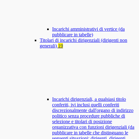
Incarichi amministrativi di vertice (da
pubblicare in tabelle)
Titolari di incarichi dirigenziali (dirigenti non
generali)
19
Incarichi dirigenziali, a qualsiasi titolo
conferiti, ivi inclusi quelli conferiti
discrezionalmente dall'organo di indirizzo
politico senza procedure pubbliche di
selezione e titolari di posizione
organizzativa con funzioni dirigenziali (da
pubblicare in tabelle che distinguano le
seguenti situazioni: dirigenti, dirigenti