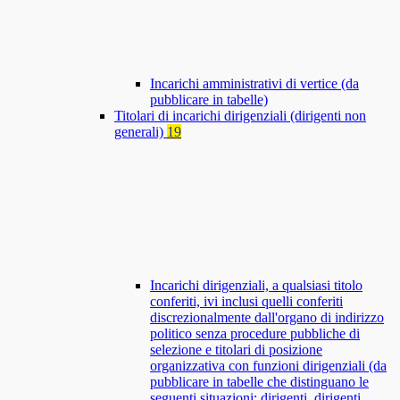
Incarichi amministrativi di vertice (da
pubblicare in tabelle)
Titolari di incarichi dirigenziali (dirigenti non
generali)
19
Incarichi dirigenziali, a qualsiasi titolo
conferiti, ivi inclusi quelli conferiti
discrezionalmente dall'organo di indirizzo
politico senza procedure pubbliche di
selezione e titolari di posizione
organizzativa con funzioni dirigenziali (da
pubblicare in tabelle che distinguano le
seguenti situazioni: dirigenti, dirigenti