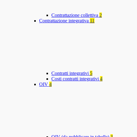
Contrattazione collettiva
2
Contrattazione integrativa
11
Contratti integrativi
5
Costi contratti integrativi
4
OIV
4
OIV (da pubblicare in tabelle)
3