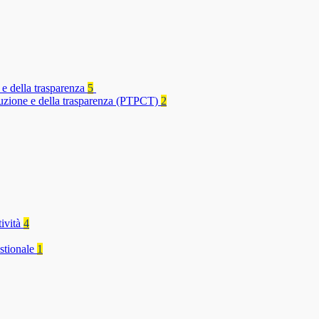
 e della trasparenza
5
rruzione e della trasparenza (PTPCT)
2
tività
4
stionale
1