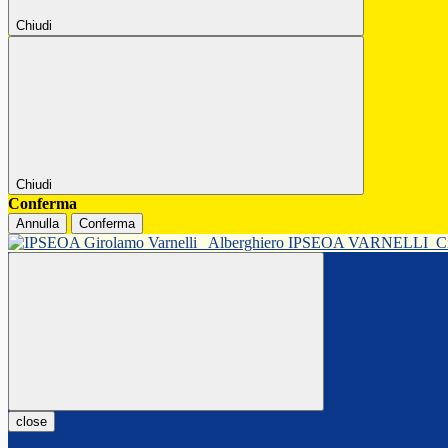
Chiudi
Chiudi
Conferma
Annulla
Conferma
Alberghiero IPSEOA VARNELLI
C
close