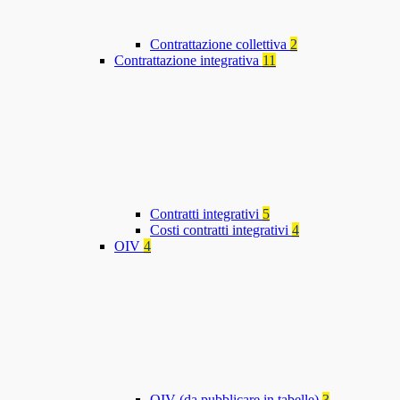
Contrattazione collettiva
2
Contrattazione integrativa
11
Contratti integrativi
5
Costi contratti integrativi
4
OIV
4
OIV (da pubblicare in tabelle)
3