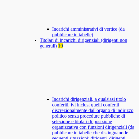
Incarichi amministrativi di vertice (da
pubblicare in tabelle)
Titolari di incarichi dirigenziali (dirigenti non
generali)
19
Incarichi dirigenziali, a qualsiasi titolo
conferiti, ivi inclusi quelli conferiti
discrezionalmente dall'organo di indirizzo
politico senza procedure pubbliche di
selezione e titolari di posizione
organizzativa con funzioni dirigenziali (da
pubblicare in tabelle che distinguano le
seguenti situazioni: dirigenti, dirigenti