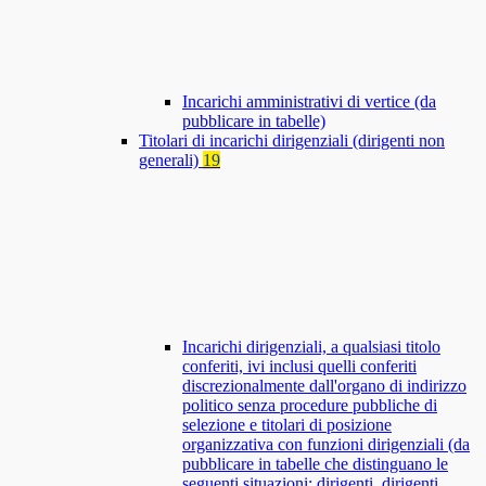
Incarichi amministrativi di vertice (da
pubblicare in tabelle)
Titolari di incarichi dirigenziali (dirigenti non
generali)
19
Incarichi dirigenziali, a qualsiasi titolo
conferiti, ivi inclusi quelli conferiti
discrezionalmente dall'organo di indirizzo
politico senza procedure pubbliche di
selezione e titolari di posizione
organizzativa con funzioni dirigenziali (da
pubblicare in tabelle che distinguano le
seguenti situazioni: dirigenti, dirigenti