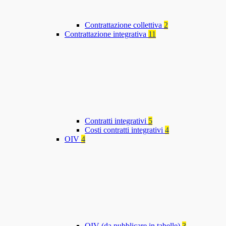
Contrattazione collettiva
2
Contrattazione integrativa
11
Contratti integrativi
5
Costi contratti integrativi
4
OIV
4
OIV (da pubblicare in tabelle)
3