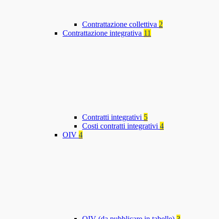
Contrattazione collettiva
2
Contrattazione integrativa
11
Contratti integrativi
5
Costi contratti integrativi
4
OIV
4
OIV (da pubblicare in tabelle)
3