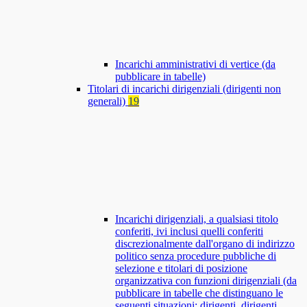
Incarichi amministrativi di vertice (da
pubblicare in tabelle)
Titolari di incarichi dirigenziali (dirigenti non
generali)
19
Incarichi dirigenziali, a qualsiasi titolo
conferiti, ivi inclusi quelli conferiti
discrezionalmente dall'organo di indirizzo
politico senza procedure pubbliche di
selezione e titolari di posizione
organizzativa con funzioni dirigenziali (da
pubblicare in tabelle che distinguano le
seguenti situazioni: dirigenti, dirigenti