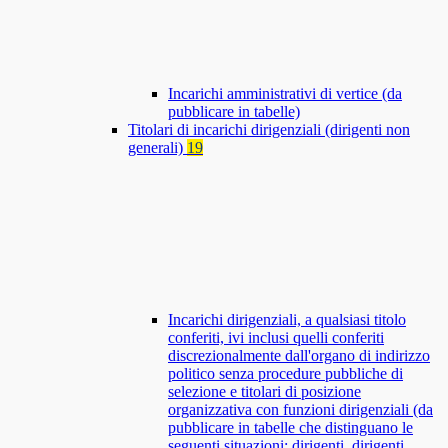
Incarichi amministrativi di vertice (da
pubblicare in tabelle)
Titolari di incarichi dirigenziali (dirigenti non
generali)
19
Incarichi dirigenziali, a qualsiasi titolo
conferiti, ivi inclusi quelli conferiti
discrezionalmente dall'organo di indirizzo
politico senza procedure pubbliche di
selezione e titolari di posizione
organizzativa con funzioni dirigenziali (da
pubblicare in tabelle che distinguano le
seguenti situazioni: dirigenti, dirigenti