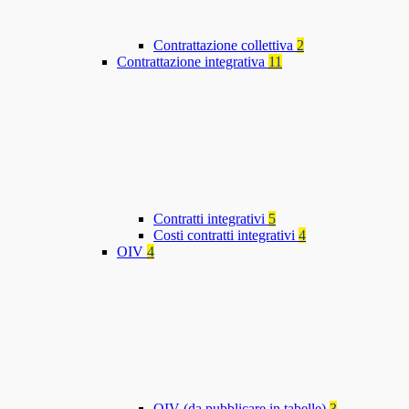
Contrattazione collettiva
2
Contrattazione integrativa
11
Contratti integrativi
5
Costi contratti integrativi
4
OIV
4
OIV (da pubblicare in tabelle)
3