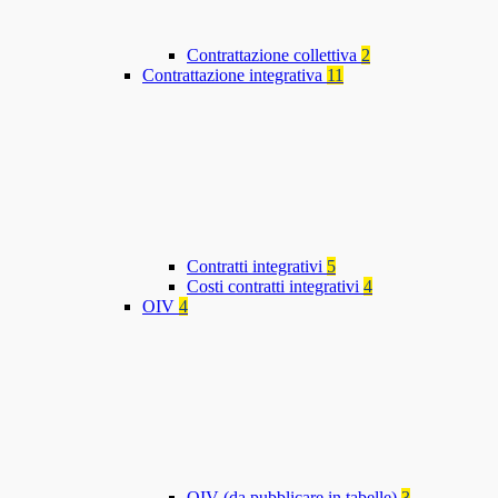
Contrattazione collettiva
2
Contrattazione integrativa
11
Contratti integrativi
5
Costi contratti integrativi
4
OIV
4
OIV (da pubblicare in tabelle)
3