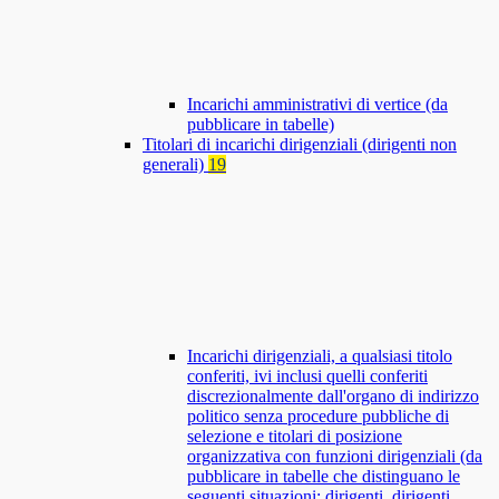
Incarichi amministrativi di vertice (da
pubblicare in tabelle)
Titolari di incarichi dirigenziali (dirigenti non
generali)
19
Incarichi dirigenziali, a qualsiasi titolo
conferiti, ivi inclusi quelli conferiti
discrezionalmente dall'organo di indirizzo
politico senza procedure pubbliche di
selezione e titolari di posizione
organizzativa con funzioni dirigenziali (da
pubblicare in tabelle che distinguano le
seguenti situazioni: dirigenti, dirigenti