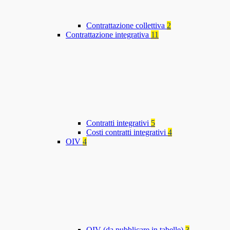
Contrattazione collettiva
2
Contrattazione integrativa
11
Contratti integrativi
5
Costi contratti integrativi
4
OIV
4
OIV (da pubblicare in tabelle)
3