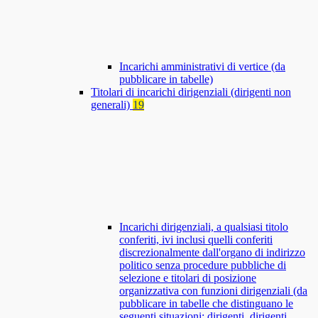
Incarichi amministrativi di vertice (da
pubblicare in tabelle)
Titolari di incarichi dirigenziali (dirigenti non
generali)
19
Incarichi dirigenziali, a qualsiasi titolo
conferiti, ivi inclusi quelli conferiti
discrezionalmente dall'organo di indirizzo
politico senza procedure pubbliche di
selezione e titolari di posizione
organizzativa con funzioni dirigenziali (da
pubblicare in tabelle che distinguano le
seguenti situazioni: dirigenti, dirigenti