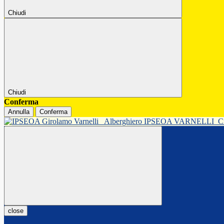
Chiudi
Chiudi
Conferma
Annulla
Conferma
Alberghiero IPSEOA VARNELLI
C
close