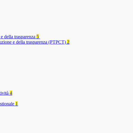
 e della trasparenza
5
rruzione e della trasparenza (PTPCT)
2
tività
4
stionale
1