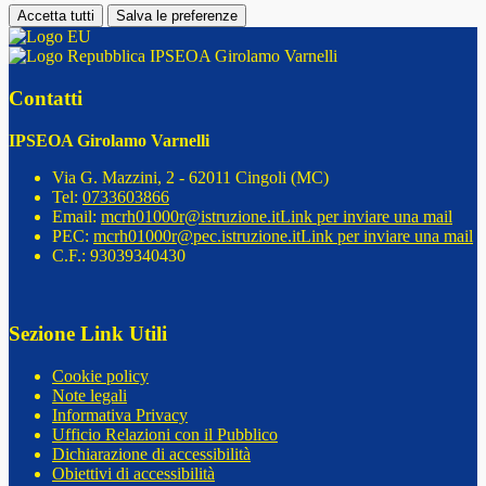
Accetta tutti
Salva le preferenze
IPSEOA Girolamo Varnelli
Contatti
IPSEOA Girolamo Varnelli
Via G. Mazzini, 2 - 62011 Cingoli (MC)
Tel:
0733603866
Email:
mcrh01000r@istruzione.it
Link per inviare una mail
PEC:
mcrh01000r@pec.istruzione.it
Link per inviare una mail
C.F.: 93039340430
Sezione Link Utili
Cookie policy
Note legali
Informativa Privacy
Ufficio Relazioni con il Pubblico
Dichiarazione di accessibilità
Obiettivi di accessibilità