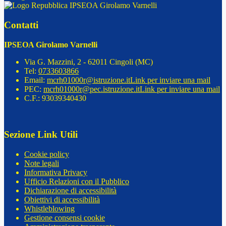
IPSEOA Girolamo Varnelli
Contatti
IPSEOA Girolamo Varnelli
Via G. Mazzini, 2 - 62011 Cingoli (MC)
Tel:
0733603866
Email:
mcrh01000r@istruzione.it
Link per inviare una mail
PEC:
mcrh01000r@pec.istruzione.it
Link per inviare una mail
C.F.: 93039340430
Sezione Link Utili
Cookie policy
Note legali
Informativa Privacy
Ufficio Relazioni con il Pubblico
Dichiarazione di accessibilità
Obiettivi di accessibilità
Whistleblowing
Gestione consensi cookie