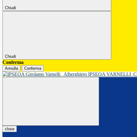
Chiudi
Chiudi
Conferma
Annulla
Conferma
Alberghiero IPSEOA VARNELLI
C
close