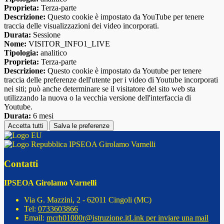
Proprieta:
Terza-parte
Descrizione:
Questo cookie è impostato da YouTube per tenere
traccia delle visualizzazioni dei video incorporati.
Durata:
Sessione
Nome:
VISITOR_INFO1_LIVE
Tipologia:
analitico
Proprieta:
Terza-parte
Descrizione:
Questo cookie è impostato da Youtube per tenere
traccia delle preferenze dell'utente per i video di Youtube incorporati
nei siti; può anche determinare se il visitatore del sito web sta
utilizzando la nuova o la vecchia versione dell'interfaccia di
Youtube.
Durata:
6 mesi
Accetta tutti
Salva le preferenze
IPSEOA Girolamo Varnelli
Contatti
IPSEOA Girolamo Varnelli
Via G. Mazzini, 2 - 62011 Cingoli (MC)
Tel:
0733603866
Email:
mcrh01000r@istruzione.it
Link per inviare una mail