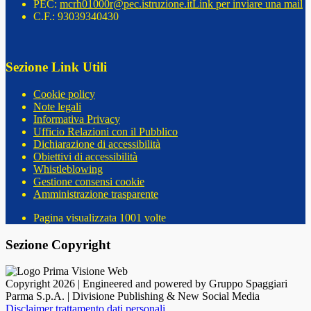
PEC:
mcrh01000r@pec.istruzione.it
Link per inviare una mail
C.F.: 93039340430
Sezione Link Utili
Cookie policy
Note legali
Informativa Privacy
Ufficio Relazioni con il Pubblico
Dichiarazione di accessibilità
Obiettivi di accessibilità
Whistleblowing
Gestione consensi cookie
Amministrazione trasparente
Pagina visualizzata
1001
volte
Sezione Copyright
Copyright 2026 | Engineered and powered by Gruppo Spaggiari
Parma S.p.A. | Divisione Publishing & New Social Media
Disclaimer trattamento dati personali