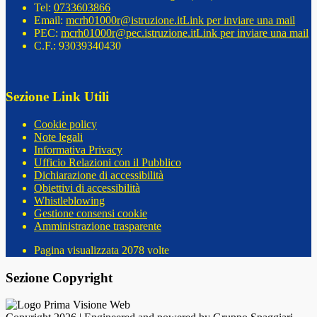
Tel:
0733603866
Email:
mcrh01000r@istruzione.it
Link per inviare una mail
PEC:
mcrh01000r@pec.istruzione.it
Link per inviare una mail
C.F.: 93039340430
Sezione Link Utili
Cookie policy
Note legali
Informativa Privacy
Ufficio Relazioni con il Pubblico
Dichiarazione di accessibilità
Obiettivi di accessibilità
Whistleblowing
Gestione consensi cookie
Amministrazione trasparente
Pagina visualizzata
2078
volte
Sezione Copyright