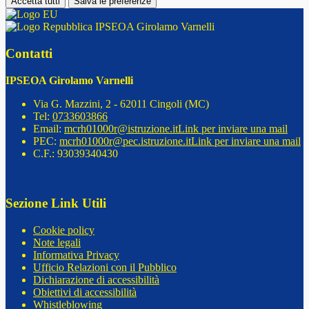
Accetta tutti
Salva le preferenze
IPSEOA Girolamo Varnelli
Contatti
IPSEOA Girolamo Varnelli
Via G. Mazzini, 2 - 62011 Cingoli (MC)
Tel:
0733603866
Email:
mcrh01000r@istruzione.it
Link per inviare una mail
PEC:
mcrh01000r@pec.istruzione.it
Link per inviare una mail
C.F.: 93039340430
Sezione Link Utili
Cookie policy
Note legali
Informativa Privacy
Ufficio Relazioni con il Pubblico
Dichiarazione di accessibilità
Obiettivi di accessibilità
Whistleblowing