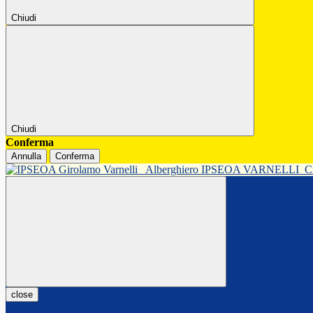
Chiudi
Chiudi
Conferma
Annulla
Conferma
Alberghiero IPSEOA VARNELLI
C
close