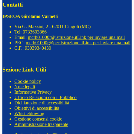
Contatti
IPSEOA Girolamo Varnelli
Via G. Mazzini, 2 - 62011 Cingoli (MC)
Tel:
0733603866
Email:
mcrh01000r@istruzione.it
Link per inviare una mail
PEC:
mcrh01000r@pec.istruzione.it
Link per inviare una mail
C.F.: 93039340430
Sezione Link Utili
Cookie policy
Note legali
Informativa Privacy
Ufficio Relazioni con il Pubblico
Dichiarazione di accessibilità
Obiettivi di accessibilità
Whistleblowing
Gestione consensi cookie
Amministrazione trasparente