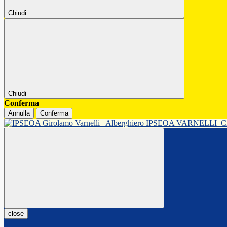
Chiudi
Chiudi
Conferma
Annulla
Conferma
Alberghiero IPSEOA VARNELLI
C
close