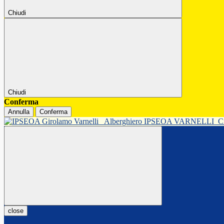
Chiudi
Chiudi
Conferma
Annulla
Conferma
Alberghiero IPSEOA VARNELLI
C
close