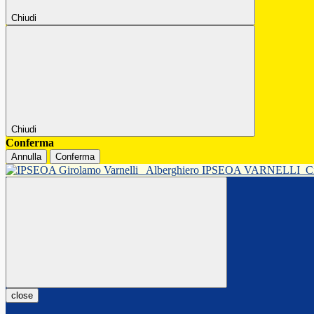
Chiudi
Chiudi
Conferma
Annulla
Conferma
Alberghiero IPSEOA VARNELLI
C
close