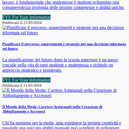
lavoro, è fondamentale che studentesse e studenti sviluppino una
consapevolezza profonda delle proprie competenze e abilità uniche.
FYI: For Your Information
Pubblicato il 11-03-2024
Pianificare il percorso: suggerimenti e strategie per una decisione informata
sul futuro
La pianificazione del futuro dopo la scuola superiore è un passo
cruciale nella vita di ogni studente e studentessa e richiede un
approccio strategico e ponderato.
FYI: For Your Information
Pubblicato il 11-03-2024
Il Mondo della Moda: Carriere Artigianali nella Creazione di
Abbigliamento e Accessori
Chi ha passione per la moda, ama esprimere la propria creatività e
possiede una spiccata abilità manuale può scegliere di sviluppare