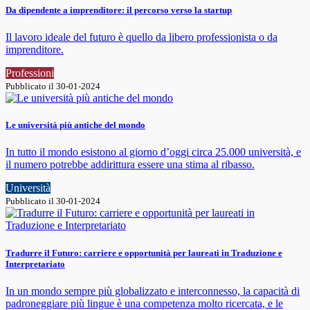
Da dipendente a imprenditore: il percorso verso la startup
Il lavoro ideale del futuro è quello da libero professionista o da
imprenditore.
Professioni
Pubblicato il 30-01-2024
Le università più antiche del mondo
In tutto il mondo esistono al giorno d’oggi circa 25.000 università, e
il numero potrebbe addirittura essere una stima al ribasso.
Università
Pubblicato il 30-01-2024
Tradurre il Futuro: carriere e opportunità per laureati in Traduzione e
Interpretariato
In un mondo sempre più globalizzato e interconnesso, la capacità di
padroneggiare più lingue è una competenza molto ricercata, e le