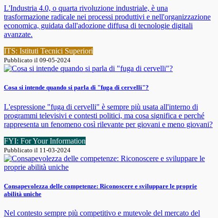
L'Industria 4.0, o quarta rivoluzione industriale, è una
trasformazione radicale nei processi produttivi e nell'organizzazione
economica, guidata dall'adozione diffusa di tecnologie digitali
avanzate.
ITS: Istituti Tecnici Superiori
Pubblicato il 09-05-2024
Cosa si intende quando si parla di "fuga di cervelli"?
L'espressione "fuga di cervelli" è sempre più usata all'interno di
programmi televisivi e contesti politici, ma cosa significa e perché
rappresenta un fenomeno così rilevante per giovani e meno giovani?
FYI: For Your Information
Pubblicato il 11-03-2024
Consapevolezza delle competenze: Riconoscere e sviluppare le proprie
abilità uniche
Nel contesto sempre più competitivo e mutevole del mercato del