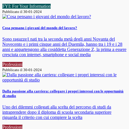
FYI: For Your Information
Pubblicato il 30-01-2024
Cosa pensano i giovani del mondo del lavoro?
Sono ragazze/i nati tra la seconda metà degli anni Novanta del
Novecento e i primi cinque anni del Duemila, hanno tra i 19 e i 28
anni e appartengono alla cosiddetta Generazione Z, la prima a essere
cresciuta con internet, smartphone e social media
Professioni
Pubblicato il 30-01-2024
Dalla passione alla carriera: collegare i propri interessi con le opportunità
di studio
Uno dei dilemmi collegati alla scelta del percorso di studi da
intraprendere dopo il diploma di scuola secondaria superiore
riguarda il criterio con cui compiere la scelta
Professioni