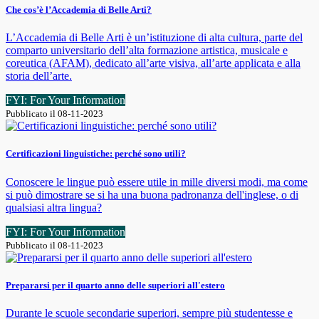
Che cos’è l’Accademia di Belle Arti?
L’Accademia di Belle Arti è un’istituzione di alta cultura, parte del
comparto universitario dell’alta formazione artistica, musicale e
coreutica (AFAM), dedicato all’arte visiva, all’arte applicata e alla
storia dell’arte.
FYI: For Your Information
Pubblicato il 08-11-2023
Certificazioni linguistiche: perché sono utili?
Conoscere le lingue può essere utile in mille diversi modi, ma come
si può dimostrare se si ha una buona padronanza dell'inglese, o di
qualsiasi altra lingua?
FYI: For Your Information
Pubblicato il 08-11-2023
Prepararsi per il quarto anno delle superiori all'estero
Durante le scuole secondarie superiori, sempre più studentesse e