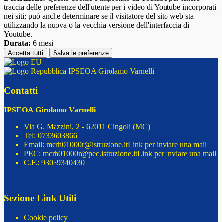
traccia delle preferenze dell'utente per i video di Youtube incorporati
nei siti; può anche determinare se il visitatore del sito web sta
utilizzando la nuova o la vecchia versione dell'interfaccia di
Youtube.
Durata:
6 mesi
Accetta tutti
Salva le preferenze
IPSEOA Girolamo Varnelli
Contatti
IPSEOA Girolamo Varnelli
Via G. Mazzini, 2 - 62011 Cingoli (MC)
Tel:
0733603866
Email:
mcrh01000r@istruzione.it
Link per inviare una mail
PEC:
mcrh01000r@pec.istruzione.it
Link per inviare una mail
C.F.: 93039340430
Sezione Link Utili
Cookie policy