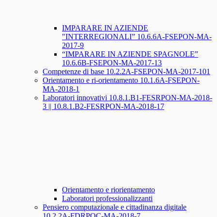
IMPARARE IN AZIENDE
"INTERREGIONALI” 10.6.6A-FSEPON-MA-
2017-9
“IMPARARE IN AZIENDE SPAGNOLE”
10.6.6B-FSEPON-MA-2017-13
Competenze di base 10.2.2A-FSEPON-MA-2017-101
Orientamento e ri-orientamento 10.1.6A-FSEPON-
MA-2018-1
Laboratori innovativi 10.8.1.B1-FESRPON-MA-2018-
3 || 10.8.1.B2-FESRPON-MA-2018-17
Orientamento e riorientamento
Laboratori professionalizzanti
Pensiero computazionale e cittadinanza digitale
10.2.2A-FDRPOC-MA-2018-7