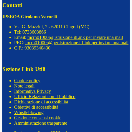
Contatti
IPSEOA Girolamo Varnelli
Via G. Mazzini, 2 - 62011 Cingoli (MC)
Tel:
0733603866
Email:
mcrh01000r@istruzione.it
Link per inviare una mail
PEC:
mcrh01000r@pec.istruzione.it
Link per inviare una mail
C.F.: 93039340430
Sezione Link Utili
Cookie policy
Note legali
Informativa Privacy
Ufficio Relazioni con il Pubblico
Dichiarazione di accessibilità
Obiettivi di accessibilità
Whistleblowing
Gestione consensi cookie
Amministrazione trasparente