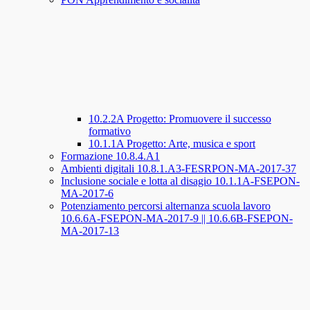
10.2.2A Progetto: Promuovere il successo
formativo
10.1.1A Progetto: Arte, musica e sport
Formazione 10.8.4.A1
Ambienti digitali 10.8.1.A3-FESRPON-MA-2017-37
Inclusione sociale e lotta al disagio 10.1.1A-FSEPON-
MA-2017-6
Potenziamento percorsi alternanza scuola lavoro
10.6.6A-FSEPON-MA-2017-9 || 10.6.6B-FSEPON-
MA-2017-13