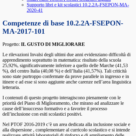
Supporto libri e kit scolastici 10.2.2A-FSEPON-MA-
2020-41
Competenze di base 10.2.2A-FSEPON-
MA-2017-101
Progetto:
IL GUSTO DI MIGLIORARE
Le rilevazioni Invalsi degli ultimi due anni evidenziano difficoltà di
apprendimento soprattutto in matematica: risultato della scuola
25,92%, significativamente inferiore a quello delle Marche (41,53
%), del centro Italia (40,08 %) e dell’Italia (41,57%). Tali criticità
sono state purtroppo confermate da prove parallele in ingresso e in
itinere e ad esse si sono aggiunte anche carenze nell’area linguistica
letteraria.
I contenuti di questo progetto interagiscono pienamente con le
priorità del Piano di Miglioramento, che mirano ad analizzare le
cause dell’insuccesso formativo e a favorire il processo
dell’inclusione con esiti scolastici positivi.
Nel PTOF 2016-2019 c’è un area dedicata alla inclusione sociale e
alla dispersione , complementare al curricolo scolastico e si intende
realizzare attività laboratoriali di rinforzo e di ampliamento delle