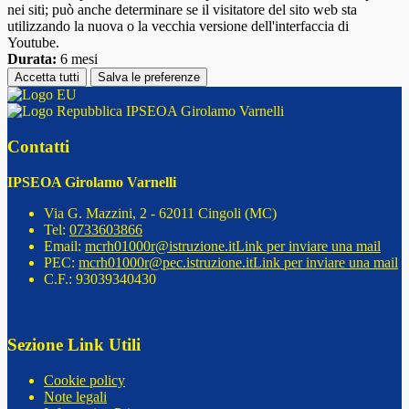
nei siti; può anche determinare se il visitatore del sito web sta
utilizzando la nuova o la vecchia versione dell'interfaccia di
Youtube.
Durata:
6 mesi
Accetta tutti
Salva le preferenze
IPSEOA Girolamo Varnelli
Contatti
IPSEOA Girolamo Varnelli
Via G. Mazzini, 2 - 62011 Cingoli (MC)
Tel:
0733603866
Email:
mcrh01000r@istruzione.it
Link per inviare una mail
PEC:
mcrh01000r@pec.istruzione.it
Link per inviare una mail
C.F.: 93039340430
Sezione Link Utili
Cookie policy
Note legali