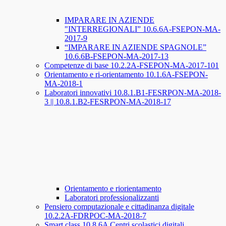
IMPARARE IN AZIENDE
"INTERREGIONALI” 10.6.6A-FSEPON-MA-
2017-9
“IMPARARE IN AZIENDE SPAGNOLE”
10.6.6B-FSEPON-MA-2017-13
Competenze di base 10.2.2A-FSEPON-MA-2017-101
Orientamento e ri-orientamento 10.1.6A-FSEPON-
MA-2018-1
Laboratori innovativi 10.8.1.B1-FESRPON-MA-2018-
3 || 10.8.1.B2-FESRPON-MA-2018-17
Orientamento e riorientamento
Laboratori professionalizzanti
Pensiero computazionale e cittadinanza digitale
10.2.2A-FDRPOC-MA-2018-7
Smart class 10.8.6A Centri scolastici digitali