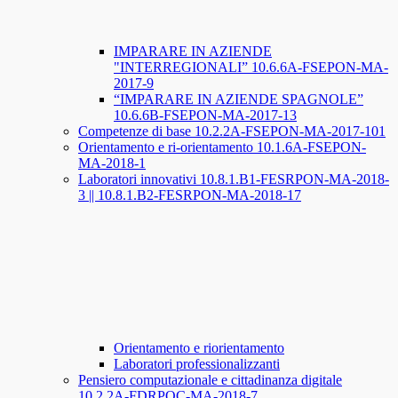
IMPARARE IN AZIENDE
"INTERREGIONALI” 10.6.6A-FSEPON-MA-
2017-9
“IMPARARE IN AZIENDE SPAGNOLE”
10.6.6B-FSEPON-MA-2017-13
Competenze di base 10.2.2A-FSEPON-MA-2017-101
Orientamento e ri-orientamento 10.1.6A-FSEPON-
MA-2018-1
Laboratori innovativi 10.8.1.B1-FESRPON-MA-2018-
3 || 10.8.1.B2-FESRPON-MA-2018-17
Orientamento e riorientamento
Laboratori professionalizzanti
Pensiero computazionale e cittadinanza digitale
10.2.2A-FDRPOC-MA-2018-7