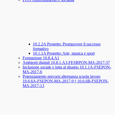
10.2.2A Progetto: Promuovere il successo
formativo
10.1.1A Progetto: Arte, musica e sport
Formazione 10.8.4.A1
Ambienti digitali 10.8.1.A3-FESRPON-MA-2017-37
Inclusione sociale e lotta al disagio 10.1.1A-FSEPON-
MA-2017-6
Potenziamento percorsi alternanza scuola lavoro
10.6.6A-FSEPON-MA-2017-9 || 10.6.6B-FSEPON-
MA-2017-13