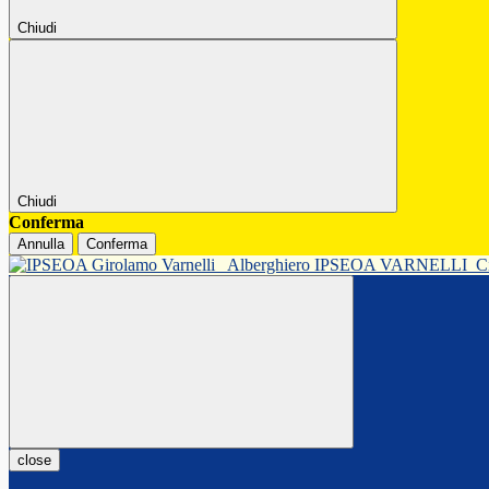
Chiudi
Chiudi
Conferma
Annulla
Conferma
Alberghiero IPSEOA VARNELLI
C
close