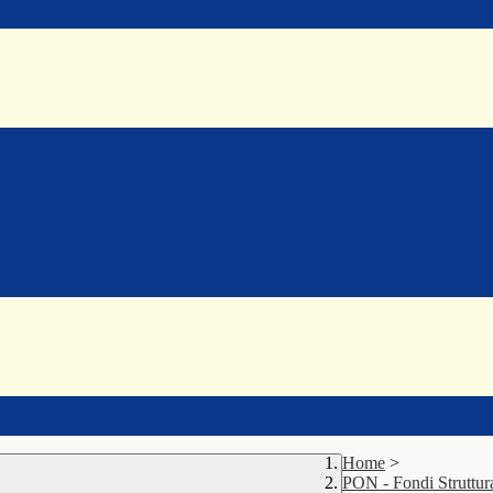
Home
>
PON - Fondi Struttur