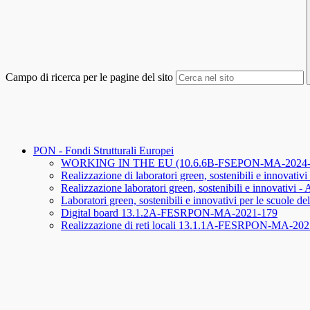
Campo di ricerca per le pagine del sito
PON - Fondi Strutturali Europei
WORKING IN THE EU (10.6.6B-FSEPON-MA-2024-3) 
Realizzazione di laboratori green, sostenibili e innov
Realizzazione laboratori green, sostenibili e innova
Laboratori green, sostenibili e innovativi per le scuo
Digital board 13.1.2A-FESRPON-MA-2021-179
Realizzazione di reti locali 13.1.1A-FESRPON-MA-202