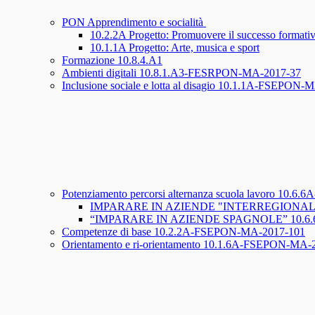
PON Apprendimento e socialità
10.2.2A Progetto: Promuovere il successo formati
10.1.1A Progetto: Arte, musica e sport
Formazione 10.8.4.A1
Ambienti digitali 10.8.1.A3-FESRPON-MA-2017-37
Inclusione sociale e lotta al disagio 10.1.1A-FSEPON-
Potenziamento percorsi alternanza scuola lavoro 1
IMPARARE IN AZIENDE "INTERREGIONALI”
“IMPARARE IN AZIENDE SPAGNOLE” 10.6.
Competenze di base 10.2.2A-FSEPON-MA-2017-101
Orientamento e ri-orientamento 10.1.6A-FSEPON-MA-