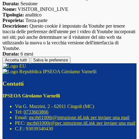
Durata:
Sessione
Nome:
VISITOR_INFO1_LIVE
Tipologia:
analitico
Proprieta:
Terza-parte
Descrizione:
Questo cookie è impostato da Youtube per tenere
traccia delle preferenze dell'utente per i video di Youtube incorporati
nei siti; può anche determinare se il visitatore del sito web sta
utilizzando la nuova o la vecchia versione dell'interfaccia di
Youtube.
Durata:
6 mesi
Accetta tutti
Salva le preferenze
IPSEOA Girolamo Varnelli
Contatti
IPSEOA Girolamo Varnelli
Via G. Mazzini, 2 - 62011 Cingoli (MC)
Tel:
0733603866
Email:
mcrh01000r@istruzione.it
Link per inviare una mail
PEC:
mcrh01000r@pec.istruzione.it
Link per inviare una mail
C.F.: 93039340430