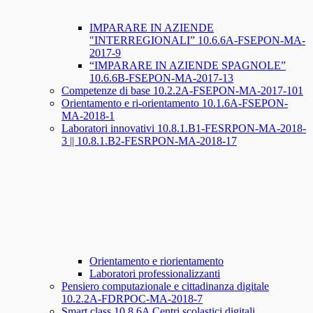
IMPARARE IN AZIENDE
"INTERREGIONALI” 10.6.6A-FSEPON-MA-
2017-9
“IMPARARE IN AZIENDE SPAGNOLE”
10.6.6B-FSEPON-MA-2017-13
Competenze di base 10.2.2A-FSEPON-MA-2017-101
Orientamento e ri-orientamento 10.1.6A-FSEPON-
MA-2018-1
Laboratori innovativi 10.8.1.B1-FESRPON-MA-2018-
3 || 10.8.1.B2-FESRPON-MA-2018-17
Orientamento e riorientamento
Laboratori professionalizzanti
Pensiero computazionale e cittadinanza digitale
10.2.2A-FDRPOC-MA-2018-7
Smart class 10.8.6A Centri scolastici digitali