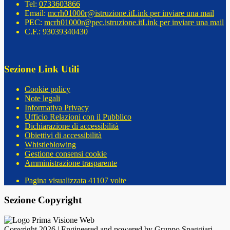
Tel:
0733603866
Email:
mcrh01000r@istruzione.it
Link per inviare una mail
PEC:
mcrh01000r@pec.istruzione.it
Link per inviare una mail
C.F.: 93039340430
Sezione Link Utili
Cookie policy
Note legali
Informativa Privacy
Ufficio Relazioni con il Pubblico
Dichiarazione di accessibilità
Obiettivi di accessibilità
Whistleblowing
Gestione consensi cookie
Amministrazione trasparente
Pagina visualizzata
41107
volte
Sezione Copyright
Copyright 2026 | Engineered and powered by Gruppo Spaggiari