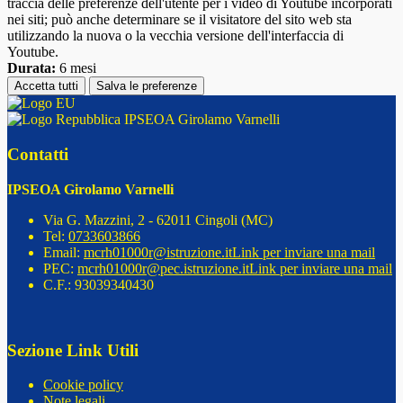
traccia delle preferenze dell'utente per i video di Youtube incorporati
nei siti; può anche determinare se il visitatore del sito web sta
utilizzando la nuova o la vecchia versione dell'interfaccia di
Youtube.
Durata:
6 mesi
Accetta tutti
Salva le preferenze
IPSEOA Girolamo Varnelli
Contatti
IPSEOA Girolamo Varnelli
Via G. Mazzini, 2 - 62011 Cingoli (MC)
Tel:
0733603866
Email:
mcrh01000r@istruzione.it
Link per inviare una mail
PEC:
mcrh01000r@pec.istruzione.it
Link per inviare una mail
C.F.: 93039340430
Sezione Link Utili
Cookie policy
Note legali