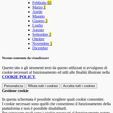
Febbraio
63
Marzo
1
Aprile
Maggio
Giugno
3
Luglio
Agosto
Settembre
2
Ottobre
Novembre
1
Dicembre
Nessun contenuto da visualizzare
Questo sito o gli strumenti terzi da questo utilizzati si avvalgono di
cookie necessari al funzionamento ed utili alle finalità illustrate nella
COOKIE POLICY
.
Personalizza
Rifiuta tutti
i cookies
Accetta tutti
i cookies
Gestione cookie
In questa schermata è possibile scegliere quali cookie consentire.
I cookie necessari sono quelli che consentono il funzionamento della
piattaforma e non è possibile disabilitarli.
Per conoscere quali sono i cookie necessari al funzionamento potete